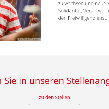
zu wachsen und neue P
Solidarität, Verantwo
den Freiwilligendienst.
© SolStock @iStock.com
 Sie in unseren Stellena
zu den Stellen