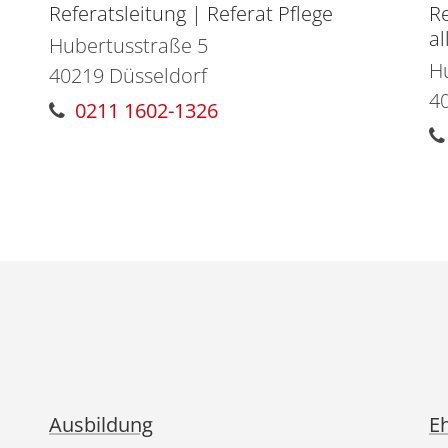
Referatsleitung | Referat Pflege
Re
a
Hubertusstraße 5
H
40219
Düsseldorf
4
0211 1602-1326
n
Ausbildung
E